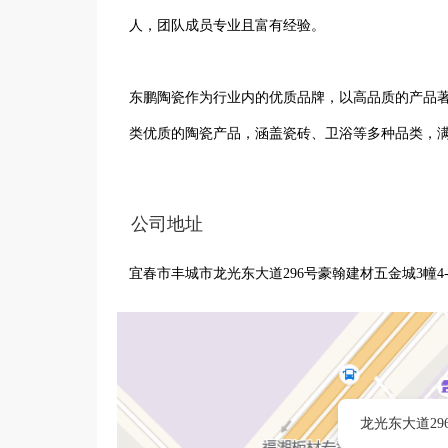
人，团队成员专业且富有经验。

东鹏陶瓷作为行业内的优质品牌，以高品质的产品
类优质的陶瓷产品，涵盖瓷砖、卫浴等多种品类，满
公司秉持诚信经营、客户至上的理念，致力于为消
公司地址
都能提供专业的建议和合适的产品解决方案。在林
宜春市丰城市龙光东大道296号豪翰建材五金城3幢4-5.
陶瓷的卓越品质和自身的努力，赢得了良好的口碑
家居和商业空间，与合作伙伴携手共进，共同推动
更多价值。
龙光东大道296