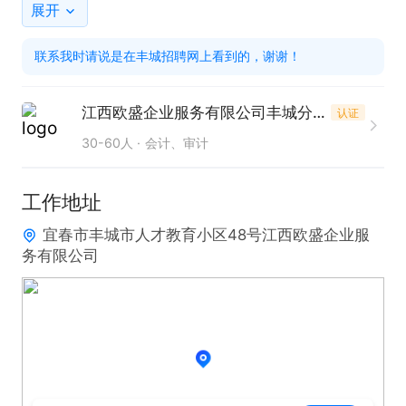
2. 性格外向，善于沟通与交流。

展开
3. 对销售工作充满激情，学习意愿强烈，积极进取，
联系我时请说是在丰城招聘网上看到的，谢谢！
工作认真负责，具备良好的职业素养与团队精神。

4. 拥有电销经验或代账记账从业经验者优先。

江西欧盛企业服务有限公司丰城分公司
认证
30-60人
会计、审计
工作时间：

早8:30-12:00，夏季14:00-18:00，冬季13:30-17:3
工作地址
0，每周双休，法定节假日正常休息。

宜春市丰城市人才教育小区48号江西欧盛企业服
务有限公司
薪资福利：

薪资3000-10000+不封顶，提供免费岗前培训、定期
学习培训、生日福利、餐补等优厚福利，拥有广阔的
晋升空间。