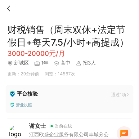
财税销售（周末双休+法定节
假日+每天7.5/小时+高提成）
3000-20000元/月
新城区
1年
高中
招3人
更新：29分钟前
浏览：14587次
平台核验
通过1项
营业执照
谢女士
当前在线
江西欧盛企业服务有限公司丰城分公