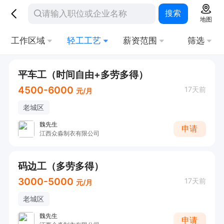
搜索
地图
工作区域
轻工工艺
薪资范围
筛选
平车工（时间自由+多劳多得）
4500-6000
17天前
元/月
老城区
魏先生
申请
江西众淼制衣有限公司
码边工（多劳多得）
3000-5000
17天前
元/月
老城区
魏先生
申请