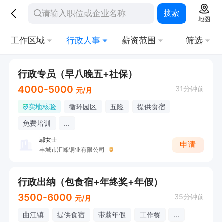
搜索
地图
工作区域
行政人事
薪资范围
筛选
行政专员（早八晚五+社保）
4000-5000
31分钟前
元/月
实地核验
循环园区
五险
提供食宿
免费培训
...
鄢女士
申请
丰城市汇峰铜业有限公司
行政出纳（包食宿+年终奖+年假）
3500-6000
35分钟前
元/月
曲江镇
提供食宿
带薪年假
工作餐
...