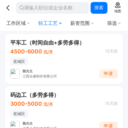
搜索
地图
工作区域
轻工工艺
薪资范围
筛选
平车工（时间自由+多劳多得）
4500-6000
15天前
元/月
老城区
魏先生
申请
江西众淼制衣有限公司
码边工（多劳多得）
3000-5000
15天前
元/月
老城区
魏先生
申请